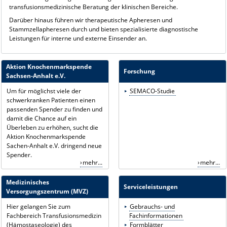
transfusionsmedizinische Beratung der klinischen Bereiche.
Darüber hinaus führen wir therapeutische Apheresen und
Stammzellapheresen durch und bieten spezialisierte diagnostische
Leistungen für interne und externe Einsender an.
Aktion Knochenmarkspende
Forschung
Sachsen-Anhalt e.V.
Um für möglichst viele der
SEMACO-Studie
schwerkranken Patienten einen
passenden Spender zu finden und
damit die Chance auf ein
Überleben zu erhöhen, sucht die
Aktion Knochenmarkspende
Sachen-Anhalt e.V. dringend neue
Spender.
mehr...
mehr...
Medizinisches
Serviceleistungen
Versorgungszentrum (MVZ)
Hier gelangen Sie zum
Gebrauchs- und
Fachbereich Transfusionsmedizin
Fachinformationen
(Hämostaseologie) des
Formblätter