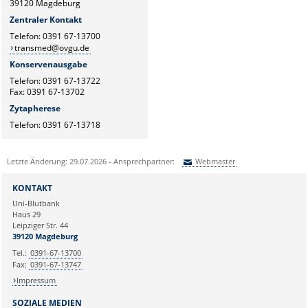
39120 Magdeburg
Zentraler Kontakt
Telefon: 0391 67-13700
transmed@ovgu.de
Konservenausgabe
Telefon: 0391 67-13722
Fax: 0391 67-13702
Zytapherese
Telefon: 0391 67-13718
Letzte Änderung: 29.07.2026 - Ansprechpartner:
Webmaster
Sie können eine Nachricht versenden an:
Webmaster
KONTAKT
Ihre E-Mailadresse:
Uni-Blutbank
Haus 29
Leipziger Str. 44
Ihr Anliegen:
39120 Magdeburg
Tel.:
0391-67-13700
Fax:
0391-67-13747
Impressum
SOZIALE MEDIEN