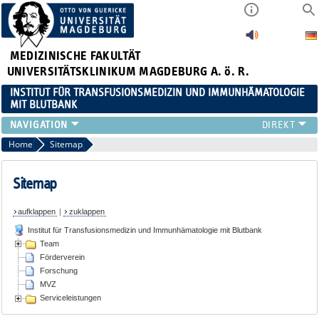
MEDIZINISCHE FAKULTÄT
UNIVERSITÄTSKLINIKUM MAGDEBURG A. ö. R.
INSTITUT FÜR TRANSFUSIONSMEDIZIN UND IMMUNHÄMATOLOGIE
MIT BLUTBANK
TEAM
Home
Sitemap
FÖRDERVEREIN
FORSCHUNG
Sitemap
MVZ
aufklappen
|
zuklappen
SERVICELEISTUNGEN
Institut für Transfusionsmedizin und Immunhämatologie mit Blutbank
Team
Förderverein
Forschung
MVZ
Serviceleistungen