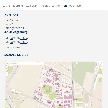
Letzte Änderung: 17.05.2024 - Ansprechpartner:
Webmaster
Sie können eine Nachricht versenden an:
Webmaster
KONTAKT
Ihre E-Mailadresse:
Uni-Blutbank
Haus 29
Leipziger Str. 44
Ihr Anliegen:
39120 Magdeburg
Tel.:
0391-67-13700
Fax:
0391-67-13747
Impressum
SOZIALE MEDIEN
Sicherheitsabfrage: