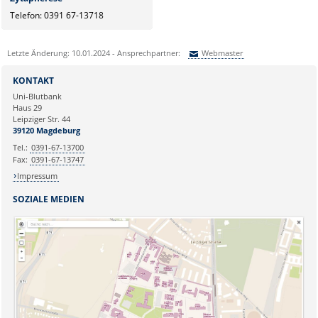
Telefon: 0391 67-13718
Letzte Änderung: 10.01.2024 - Ansprechpartner:
Webmaster
Sie können eine Nachricht versenden an:
Webmaster
KONTAKT
Ihre E-Mailadresse:
Uni-Blutbank
Haus 29
Leipziger Str. 44
Ihr Anliegen:
39120 Magdeburg
Tel.:
0391-67-13700
Fax:
0391-67-13747
Impressum
SOZIALE MEDIEN