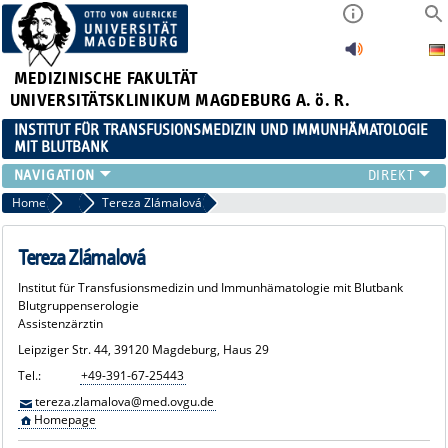
MEDIZINISCHE FAKULTÄT
UNIVERSITÄTSKLINIKUM MAGDEBURG A. ö. R.
INSTITUT FÜR TRANSFUSIONSMEDIZIN UND IMMUNHÄMATOLOGIE
MIT BLUTBANK
TEAM
Home
Blutgruppenserologie
Tereza Zlámalová
FÖRDERVEREIN
FORSCHUNG
Tereza Zlámalová
MVZ
Institut für Transfusionsmedizin und Immunhämatologie mit Blutbank
SERVICELEISTUNGEN
Blutgruppenserologie
Assistenzärztin
Leipziger Str. 44, 39120 Magdeburg, Haus 29
Tel.:
+49-391-67-25443
tereza.zlamalova@med.ovgu.de
Homepage